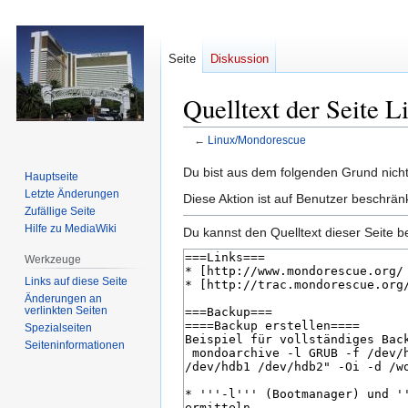
Seite
Diskussion
Quelltext der Seite 
←
Linux/Mondorescue
Zur
Zur
Du bist aus dem folgenden Grund nicht 
Hauptseite
Navigation
Suche
Letzte Änderungen
Diese Aktion ist auf Benutzer beschrän
springen
springen
Zufällige Seite
Hilfe zu MediaWiki
Du kannst den Quelltext dieser Seite b
Werkzeuge
Links auf diese Seite
Änderungen an
verlinkten Seiten
Spezialseiten
Seiten­­informationen