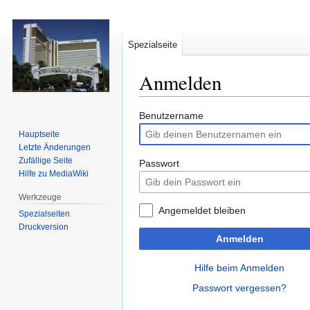
Spezialseite
Anmelden
Zur
Zur
Benutzername
Navigation
Suche
Hauptseite
springen
springen
Letzte Änderungen
Zufällige Seite
Passwort
Hilfe zu MediaWiki
Werkzeuge
Angemeldet bleiben
Spezialseiten
Druckversion
Anmelden
Hilfe beim Anmelden
Passwort vergessen?